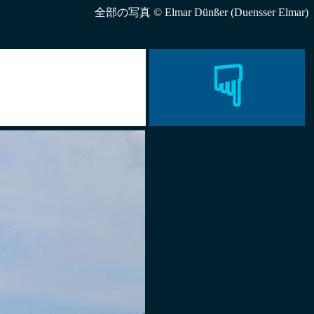
全部の写真 © Elmar Dünßer (Duensser Elmar)
☟