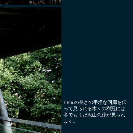
1 km の長さの平坦な回廊を伝
って見られる木々の樹冠には
冬でもまだ沢山の緑が見られ
ます。