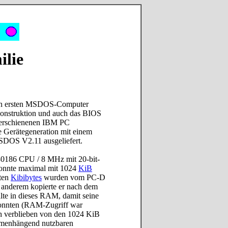
lie
nen ersten MSDOS-Computer
Konstruktion und auch das BIOS
 erschienenen IBM PC
e Gerätegeneration mit einem
SDOS V2.11 ausgeliefert.
80186 CPU / 8 MHz mit 20-bit-
konnte maximal mit 1024
KiB
sten
Kibibytes
wurden vom PC-D
 anderem kopierte er nach dem
te in dieses RAM, damit seine
onnten (RAM-Zugriff war
h verblieben von den 1024 KiB
menhängend nutzbaren