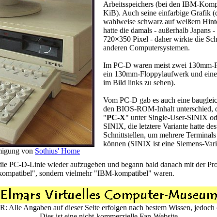
Arbeitsspeichers (bei den IBM-Komp
KiB). Auch seine einfarbige Grafik (
wahlweise schwarz auf weißem Hint
hatte die damals - außerhalb Japans 
720×350 Pixel - daher wirkte die Sch
anderen Computersystemen.
Im PC-D waren meist zwei 130mm-F
ein 130mm-Floppylaufwerk und ein
im Bild links zu sehen).
Vom PC-D gab es auch eine baugleich
den BIOS-ROM-Inhalt unterschied, di
"
PC-X
" unter Single-User-SINIX ode
SINIX, die letztere Variante hatte de
Schnittstellen, um mehrere Terminals 
können (SINIX ist eine Siemens-Var
hmigung von
Sothius' Home
 die PC-D-Linie wieder aufzugeben und begann bald danach mit der Pr
kompatibel", sondern vielmehr "IBM-kompatibel" waren.
Alle Angaben auf dieser Seite erfolgen nach bestem Wissen, jedoch
Dies ist eine nicht-kommerzielle Fan-Website