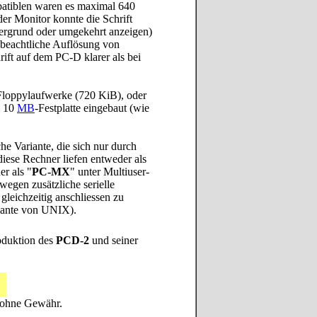
atiblen waren es maximal 640
der Monitor konnte die Schrift
ergrund oder umgekehrt anzeigen)
- beachtliche Auflösung von
rift auf dem PC-D klarer als bei
loppylaufwerke (720 KiB), oder
e 10
MB
-Festplatte eingebaut (wie
e Variante, die sich nur durch
ese Rechner liefen entweder als
r als "
PC-MX
" unter Multiuser-
swegen zusätzliche serielle
gleichzeitig anschliessen zu
iante von UNIX).
oduktion des
PCD-2
und seiner
 ohne Gewähr.