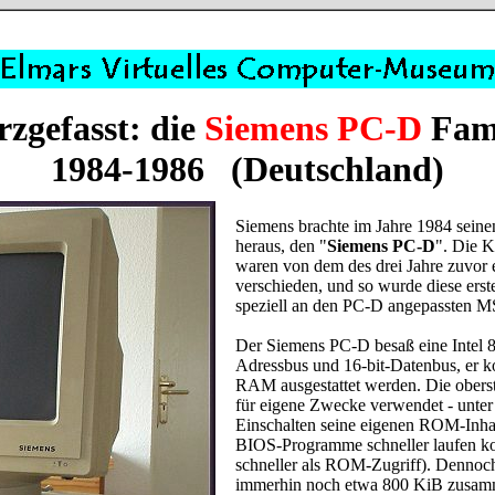
zgefasst: die
Siemens PC-D
Fami
1984-1986 (Deutschland)
Siemens brachte im Jahre 1984 sei
heraus, den "
Siemens PC-D
". Die 
waren von dem des drei Jahre zuvor
verschieden, und so wurde diese erst
speziell an den PC-D angepassten M
Der Siemens PC-D besaß eine Intel 
Adressbus und 16-bit-Datenbus, er 
RAM ausgestattet werden. Die ober
für eigene Zwecke verwendet - unter
Einschalten seine eigenen ROM-Inhal
BIOS-Programme schneller laufen k
schneller als ROM-Zugriff). Dennoc
immerhin noch etwa 800 KiB zusam