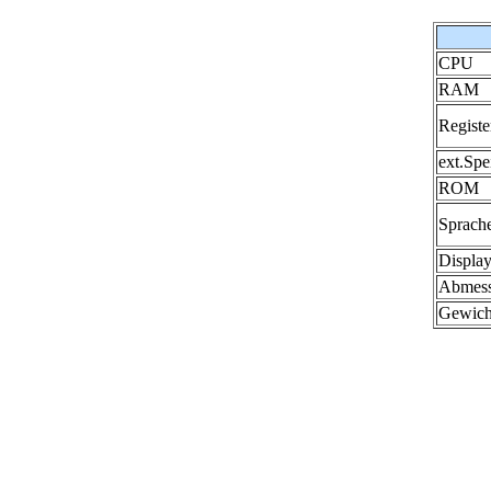
CPU
RAM
Registe
ext.Spe
ROM
Sprach
Displa
Abmes
Gewich