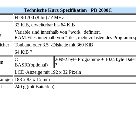
Technische Kurz-Spezifikation - PB-2000C
HD61700 (8-bit) / ? MHz
32 KiB, erweiterbar bis 64 KiB
Variable sind innerhalb von "work" definiert,
r
RAM-Files innerhalb von "file", mehr zulasten des Programms
icher
Tonband oder 3.5"-Diskette mit 360 KiB
64 KiB ?
C
20992 byte Programme + 1024 byte Date
en
BASIC(optional)
?
y
LCD-Anzeige mit 192 x 32 Pixeln
sungen
188 x 83 x 15 mm
t
249 g (mit Batterien)