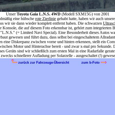
Unser
Toyota Gaia L.N.S. 4WD
(Modell SXM15G) von 2001
rdmäßig eine hübsche
rote Zierlinie
gehabt hatte, haben wir auch unse
 dass wir sie dann wieder komplett entfernt haben. Die schwarzen
Ultrasc
r Konsole, die auf diesem Foto erkennbar ist, gehört zum integrierten
 "L.N.S." (= Limited Navi Special). Eine Besonderheit dieses Autos w
aut gewesen und führt dazu, dass selbst bei eingeschaltetem Allradant
en eine Diskrepanz zwischen vorne und hinten erkennen, stellt ein Comp
 zwischen Motor und Hinterachse bereit - und zwar x-mal pro Sekunde. Da
ses Geräts sind wir schließlich zum ersten Mal in eine Radarfalle gerat
 zwecks schnellerer Aufladung per Solarzelle - ausgeschaltet (!) gewesen
zurück zur Fahrzeuge-Übersicht
zum b-Foto