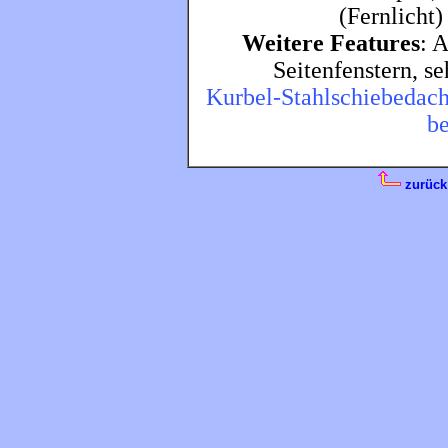
(Fernlicht)
Weitere Features
: 
Seitenfenstern, s
Kurbel-Stahlschiebedach
be
zurück 