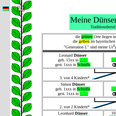
Meine Dünser
Traditionsberuf
die
grünen
Orte liegen in
die
gelben
im bayerischen
9
"Generation L" sind meine Ur
Leonard
Dünser
__
geb. 15xx in
____
gest. 1xxx in
Schnifis
3. von 4 Kindern*
Simon
Dünser
__
geb. 1xxx in
Schnifis
gest. 1xxx in
____
2. von 2 Kindern*
16
Leonhard
Dünser