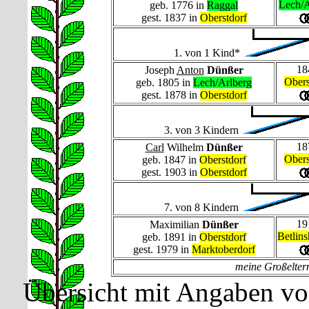
Lech/A
geb. 1776 in
Raggal
gest. 1837 in
Oberstdorf
1. von 1 Kind*
18
Joseph
Anton
Dünßer
Obers
geb. 1805 in
Lech/Arlberg
gest. 1878 in
Oberstdorf
3. von 3 Kindern
18
Carl
Wilhelm
Dünßer
Obers
geb. 1847 in
Oberstdorf
gest. 1903 in
Oberstdorf
7. von 8 Kindern
19
Maximilian
Dünßer
Betlin
geb. 1891 in
Oberstdorf
gest. 1979 in
Marktoberdorf
meine Großeltern
Übersicht mit Angaben vo