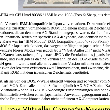
-FH4
mit CPU Intel 80386 / 16MHz von 1988 (Foto © Sharp, aus dem 
fte Versuch,
IBM-Kompatible
in Japan zu vermarkten. Dazu wurde ei
 mit viel zusätzlich vorhandenem ROM und einem speziellen Zeichenge
kationen, die an den neuen AX-Standard angepasst waren, das Laufen
 Japanisch-Betrieb ein spezielles AX-Keyboard, das identisch ist mit
EGA-Karte war im "IBM-Modus" EGA-kompatibel (mit 640×350 Pixeln)
IOS für Japanisch aktiviert, das wegen der filigranen japanischen Schr
wendete (dieser Modus war jedoch trotz "VGA-Auflösung" nicht VGA-ko
A-Karten "ausstarben", folgte nach JEGA die Emulation des japanis
urde, und zwar gab es da eine Version ähnlich der JEGA-Karte mit vol
/
H
genannt wurde, und alternativ auch eine Version mit einer normal
(von der letzteren existierten zwei Unterversionen, und zwar eine, die 
es Kanji-ROM mit dem japanischen Zeichensatz benötigte).
t, als sie von der DOS/V-Welle überrollt wurden und so wieder vom 
tandard-VGA-Karte allein durch Software (ähnlich AX-VGA/S ohne Kan
-Standards - ohne JEGA/JVGA-bedingte Einschränkungen und ohne ei
Schnittstelle zwischen einem japanischen Anwendungsprogramm und d
ische Programme können daher nicht auf einem AX-Computer laufen 