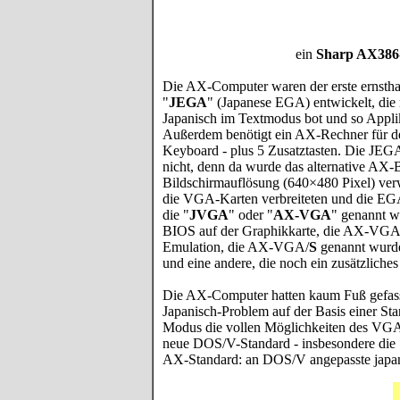
ein
Sharp AX386
Die AX-Computer waren der erste ernstha
"
JEGA
" (Japanese EGA) entwickelt, die
Japanisch im Textmodus bot und so Appli
Außerdem benötigt ein AX-Rechner für den
Keyboard - plus 5 Zusatztasten. Die J
nicht, denn da wurde das alternative AX-B
Bildschirmauflösung (640×480 Pixel) ver
die VGA-Karten verbreiteten und die EG
die "
JVGA
" oder "
AX-VGA
" genannt w
BIOS auf der Graphikkarte, die AX-VGA
Emulation, die AX-VGA/
S
genannt wurde 
und eine andere, die noch ein zusätzlich
Die AX-Computer hatten kaum Fuß gefass
Japanisch-Problem auf der Basis einer S
Modus die vollen Möglichkeiten des VGA
neue DOS/V-Standard - insbesondere die 
AX-Standard: an DOS/V angepasste japan