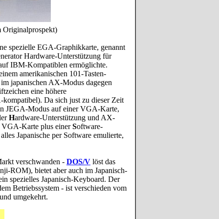
Originalprospekt)
ne spezielle EGA-Graphikkarte, genannt
nerator Hardware-Unterstützung für
 auf IBM-Kompatiblen ermöglichte.
 einem amerikanischen 101-Tasten-
, im japanischen AX-Modus dagegen
iftzeichen eine höhere
mpatibel). Da sich just zu dieser Zeit
chen JEGA-Modus auf einer VGA-Karte,
ler
H
ardware-Unterstützung und AX-
en VGA-Karte plus einer
S
oftware-
alles Japanische per Software emulierte,
Markt verschwanden -
DOS/V
löst das
ji-ROM), bietet aber auch im Japanisch-
n spezielles Japanisch-Keyboard. Der
em Betriebssystem - ist verschieden vom
und umgekehrt.